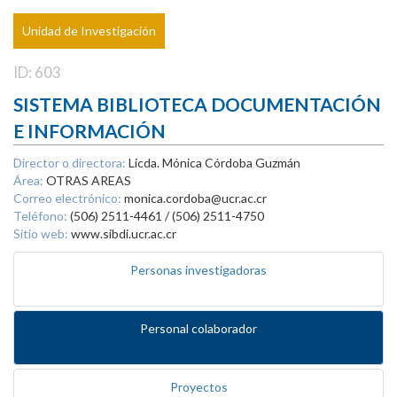
Unidad de Investigación
ID: 603
SISTEMA BIBLIOTECA DOCUMENTACIÓN
E INFORMACIÓN
Director o directora:
Licda. Mónica Córdoba Guzmán
Área:
OTRAS AREAS
Correo electrónico:
monica.cordoba@ucr.ac.cr
Teléfono:
(506) 2511-4461 / (506) 2511-4750
Sitio web:
www.sibdi.ucr.ac.cr
Personas investigadoras
Personal colaborador
Proyectos