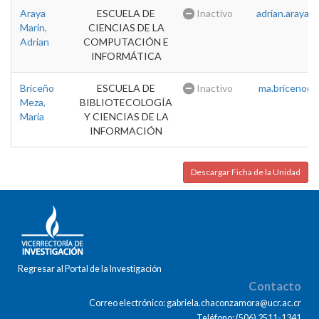
Araya
ESCUELA DE
Inactivo
adrian.araya@u
Marin,
CIENCIAS DE LA
Adrian
COMPUTACIÓN E
INFORMÁTICA
Briceño
ESCUELA DE
Inactivo
ma.briceno@u
Meza,
BIBLIOTECOLOGÍA
Maria
Y CIENCIAS DE LA
INFORMACIÓN
Descargar Ficha de la Unidad
Regresar al Portal de la Investigación
Contacto
Correo electrónico: gabriela.chaconzamora@ucr.ac.cr
Teléfono: (506) 2511-1341