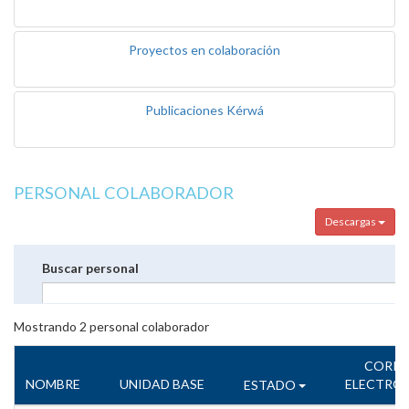
Proyectos en colaboración
Publicaciones Kérwá
PERSONAL COLABORADOR
Descargas
Buscar personal
Mostrando
2
personal colaborador
CORR
NOMBRE
UNIDAD BASE
ELECTRÓ
ESTADO