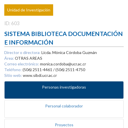
Unidad de Investigación
ID: 603
SISTEMA BIBLIOTECA DOCUMENTACIÓN
E INFORMACIÓN
Director o directora:
Licda. Mónica Córdoba Guzmán
Área:
OTRAS AREAS
Correo electrónico:
monica.cordoba@ucr.ac.cr
Teléfono:
(506) 2511-4461 / (506) 2511-4750
Sitio web:
www.sibdi.ucr.ac.cr
Personas investigadoras
Personal colaborador
Proyectos