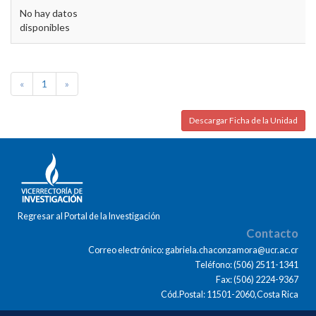
No hay datos
disponibles
«
1
»
Descargar Ficha de la Unidad
Regresar al Portal de la Investigación
Contacto
Correo electrónico: gabriela.chaconzamora@ucr.ac.cr
Teléfono: (506) 2511-1341
Fax: (506) 2224-9367
Cód.Postal: 11501-2060,Costa Rica