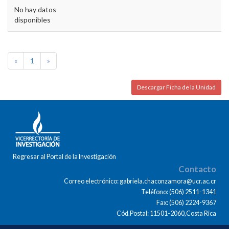
No hay datos
disponibles
«
1
»
Descargar Ficha de la Unidad
Regresar al Portal de la Investigación
Contacto
Correo electrónico: gabriela.chaconzamora@ucr.ac.cr
Teléfono: (506) 2511-1341
Fax: (506) 2224-9367
Cód.Postal: 11501-2060,Costa Rica