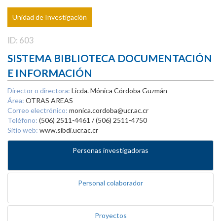
Unidad de Investigación
ID: 603
SISTEMA BIBLIOTECA DOCUMENTACIÓN
E INFORMACIÓN
Director o directora:
Licda. Mónica Córdoba Guzmán
Área:
OTRAS AREAS
Correo electrónico:
monica.cordoba@ucr.ac.cr
Teléfono:
(506) 2511-4461 / (506) 2511-4750
Sitio web:
www.sibdi.ucr.ac.cr
Personas investigadoras
Personal colaborador
Proyectos