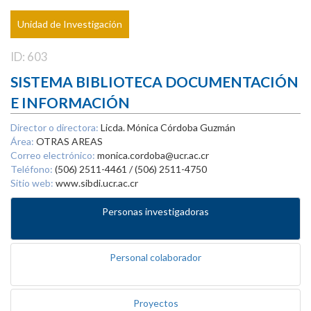
Unidad de Investigación
ID: 603
SISTEMA BIBLIOTECA DOCUMENTACIÓN
E INFORMACIÓN
Director o directora:
Licda. Mónica Córdoba Guzmán
Área:
OTRAS AREAS
Correo electrónico:
monica.cordoba@ucr.ac.cr
Teléfono:
(506) 2511-4461 / (506) 2511-4750
Sitio web:
www.sibdi.ucr.ac.cr
Personas investigadoras
Personal colaborador
Proyectos