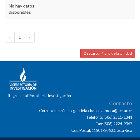
No hay datos
disponibles
«
1
»
Descargar Ficha de la Unidad
Regresar al Portal de la Investigación
Contacto
Correo electrónico: gabriela.chaconzamora@ucr.ac.cr
Teléfono: (506) 2511-1341
Fax: (506) 2224-9367
Cód.Postal: 11501-2060,Costa Rica