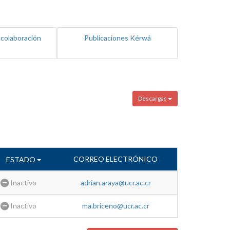
 colaboración
Publicaciones Kérwá
Descargas
CORREO ELECTRÓNICO
ESTADO
Inactivo
adrian.araya@ucr.ac.cr
Inactivo
ma.briceno@ucr.ac.cr