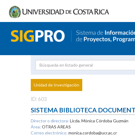
Investigador
Uni
Proyecto
Unidad de Investigación
inves
ID: 603
SISTEMA BIBLIOTECA DOCUMEN
Director o directora:
Licda. Mónica Córdoba Guzmán
Área:
OTRAS AREAS
Correo electrónico:
monica.cordoba@ucr.ac.cr