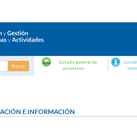
Listado general de
Listad
proyectos
inve
dades de
tigación
TACIÓN E INFORMACIÓN