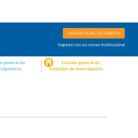
USUARIOS REGISTRADOS
Ingrese con su correo institucional
o general de
Listado general de
stigadores
unidades de investigación