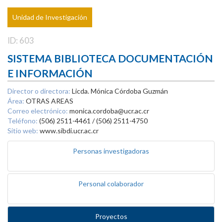
Unidad de Investigación
ID: 603
SISTEMA BIBLIOTECA DOCUMENTACIÓN
E INFORMACIÓN
Director o directora:
Licda. Mónica Córdoba Guzmán
Área:
OTRAS AREAS
Correo electrónico:
monica.cordoba@ucr.ac.cr
Teléfono:
(506) 2511-4461 / (506) 2511-4750
Sitio web:
www.sibdi.ucr.ac.cr
Personas investigadoras
Personal colaborador
Proyectos