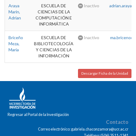
Araya
ESCUELA DE
Inactivo
adrian.araya@u
Marin,
CIENCIAS DE LA
Adrian
COMPUTACIÓN E
INFORMÁTICA
Briceño
ESCUELA DE
Inactivo
ma.briceno@u
Meza,
BIBLIOTECOLOGÍA
Maria
Y CIENCIAS DE LA
INFORMACIÓN
Descargar Ficha de la Unidad
Regresar al Portal de la Investigación
Contacto
Correo electrónico: gabriela.chaconzamora@ucr.ac.cr
Teléfono: (506) 2511-1341