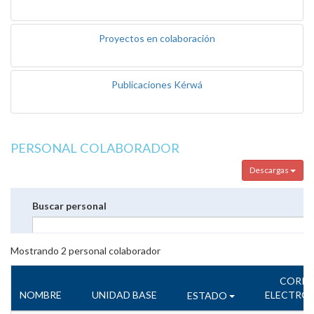
Proyectos en colaboración
Publicaciones Kérwá
PERSONAL COLABORADOR
Descargas
Buscar personal
Mostrando
2
personal colaborador
CORR
NOMBRE
UNIDAD BASE
ELECTRÓ
ESTADO