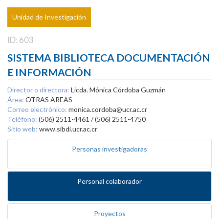
Unidad de Investigación
ID: 603
SISTEMA BIBLIOTECA DOCUMENTACIÓN
E INFORMACIÓN
Director o directora:
Licda. Mónica Córdoba Guzmán
Área:
OTRAS AREAS
Correo electrónico:
monica.cordoba@ucr.ac.cr
Teléfono:
(506) 2511-4461 / (506) 2511-4750
Sitio web:
www.sibdi.ucr.ac.cr
Personas investigadoras
Personal colaborador
Proyectos