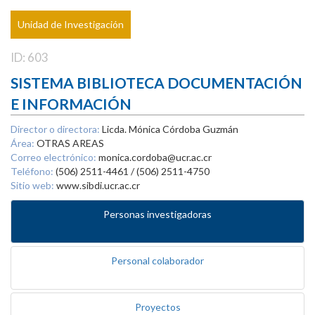
Unidad de Investigación
ID: 603
SISTEMA BIBLIOTECA DOCUMENTACIÓN
E INFORMACIÓN
Director o directora:
Licda. Mónica Córdoba Guzmán
Área:
OTRAS AREAS
Correo electrónico:
monica.cordoba@ucr.ac.cr
Teléfono:
(506) 2511-4461 / (506) 2511-4750
Sitio web:
www.sibdi.ucr.ac.cr
Personas investigadoras
Personal colaborador
Proyectos