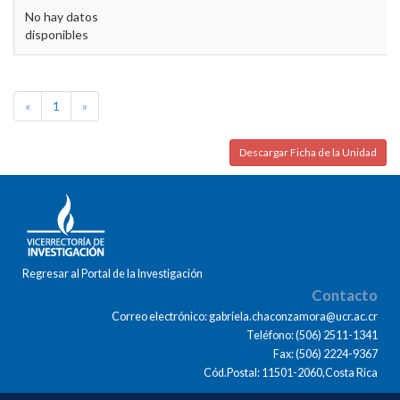
No hay datos
disponibles
«
1
»
Descargar Ficha de la Unidad
Regresar al Portal de la Investigación
Contacto
Correo electrónico: gabriela.chaconzamora@ucr.ac.cr
Teléfono: (506) 2511-1341
Fax: (506) 2224-9367
Cód.Postal: 11501-2060,Costa Rica