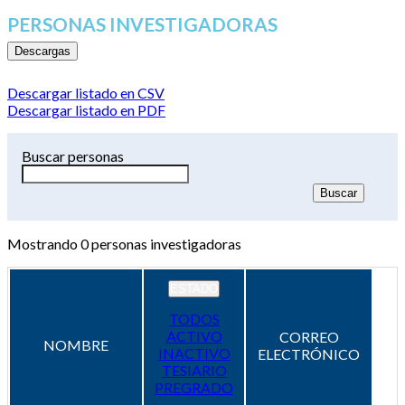
PERSONAS INVESTIGADORAS
Descargas
Descargar listado en CSV
Descargar listado en PDF
Buscar personas
Mostrando
0
personas investigadoras
ESTADO
TODOS
ACTIVO
CORREO
NOMBRE
INACTIVO
ELECTRÓNICO
TESIARIO
PREGRADO