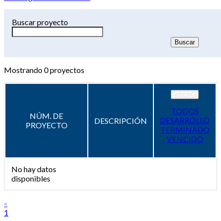
Buscar proyecto
Mostrando
0
proyectos
ESTADO
TODOS
NÚM. DE
DESARROLLO
DESCRIPCIÓN
PROYECTO
TERMINADO
VENCIDO
No hay datos
disponibles
«
1