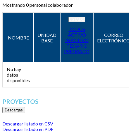
Mostrando
0
personal colaborador
ESTADO
TODOS
ACTIVO
UNIDAD
CORREO
NOMBRE
INACTIVO
BASE
ELECTRÓNICO
TESIARIO
PREGRADO
No hay
datos
disponibles
PROYECTOS
Descargas
Descargar listado en CSV
Descargar listado en PDF