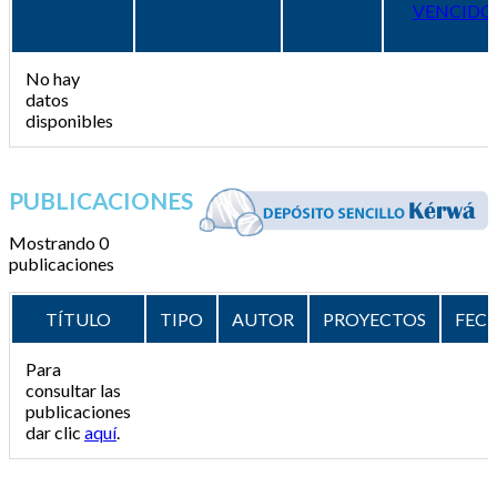
VENCIDO
No hay
datos
disponibles
PUBLICACIONES
Mostrando 0
publicaciones
TÍTULO
TIPO
AUTOR
PROYECTOS
FEC
Para
consultar las
publicaciones
dar clic
aquí
.