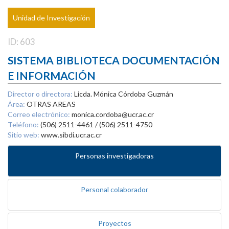
Unidad de Investigación
ID: 603
SISTEMA BIBLIOTECA DOCUMENTACIÓN
E INFORMACIÓN
Director o directora:
Licda. Mónica Córdoba Guzmán
Área:
OTRAS AREAS
Correo electrónico:
monica.cordoba@ucr.ac.cr
Teléfono:
(506) 2511-4461 / (506) 2511-4750
Sitio web:
www.sibdi.ucr.ac.cr
Personas investigadoras
Personal colaborador
Proyectos