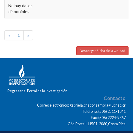
No hay datos
disponibles
«
1
»
Descargar Ficha de la Unidad
Regresar al Portal de la Investigación
Contacto
Correo electrónico: gabriela.chaconzamora@ucr.ac.cr
Teléfono: (506) 2511-1341
Fax: (506) 2224-9367
Cód.Postal: 11501-2060,Costa Rica