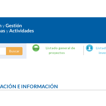
Listado general de
Listad
proyectos
inve
dades de
tigación
TACIÓN E INFORMACIÓN