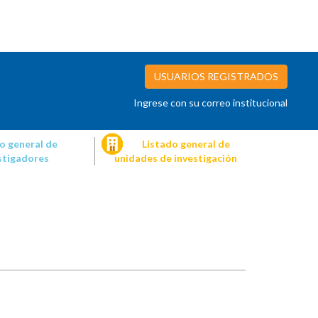
USUARIOS REGISTRADOS
Ingrese con su correo institucional
o general de
Listado general de
stigadores
unidades de investigación