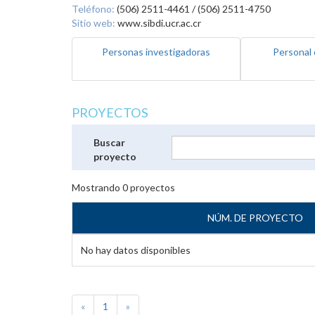
Teléfono:
(506) 2511-4461 / (506) 2511-4750
Sitio web:
www.sibdi.ucr.ac.cr
Personas investigadoras
Personal 
PROYECTOS
Buscar
proyecto
Mostrando
0
proyectos
NÚM. DE PROYECTO
No hay datos disponibles
«
1
»