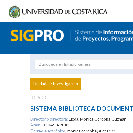
Investigador
Uni
Proyecto
Unidad de Investigación
inves
ID: 603
SISTEMA BIBLIOTECA DOCUMEN
Director o directora:
Licda. Mónica Córdoba Guzmán
Área:
OTRAS AREAS
Correo electrónico:
monica.cordoba@ucr.ac.cr