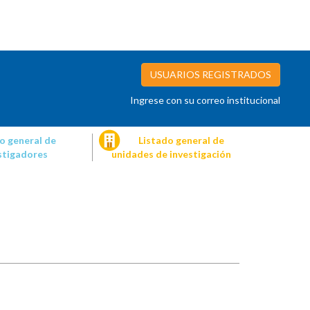
USUARIOS REGISTRADOS
Ingrese con su correo institucional
o general de
Listado general de
stigadores
unidades de investigación