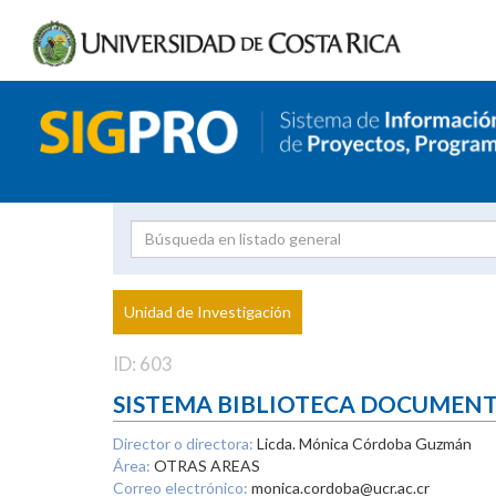
Investigador
Uni
Proyecto
Unidad de Investigación
inves
ID: 603
SISTEMA BIBLIOTECA DOCUMEN
Director o directora:
Licda. Mónica Córdoba Guzmán
Área:
OTRAS AREAS
Correo electrónico:
monica.cordoba@ucr.ac.cr