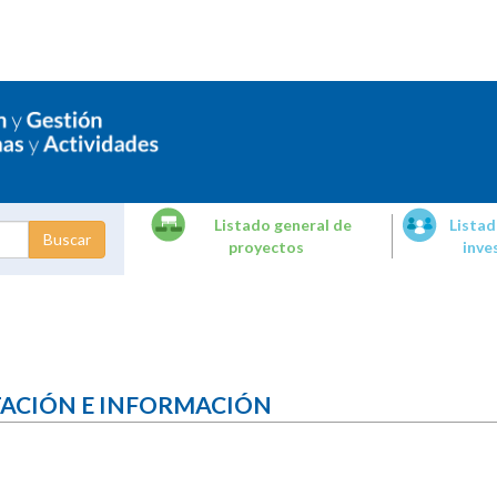
Listado general de
Listad
proyectos
inve
dades de
tigación
TACIÓN E INFORMACIÓN