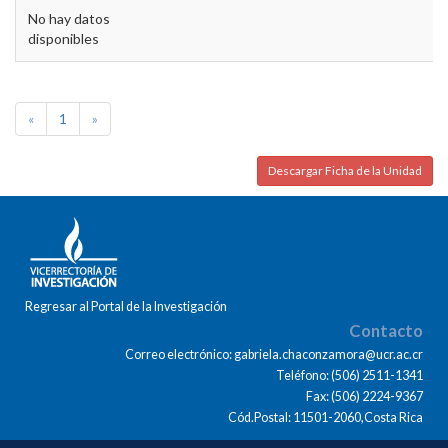
No hay datos
disponibles
«
1
»
Descargar Ficha de la Unidad
Regresar al Portal de la Investigación
Contacto
Correo electrónico: gabriela.chaconzamora@ucr.ac.cr
Teléfono: (506) 2511-1341
Fax: (506) 2224-9367
Cód.Postal: 11501-2060,Costa Rica