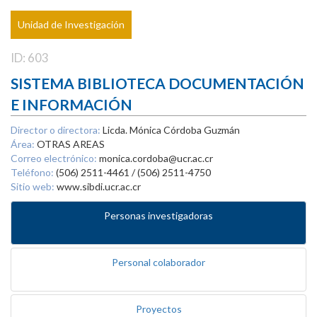
Unidad de Investigación
ID: 603
SISTEMA BIBLIOTECA DOCUMENTACIÓN
E INFORMACIÓN
Director o directora:
Licda. Mónica Córdoba Guzmán
Área:
OTRAS AREAS
Correo electrónico:
monica.cordoba@ucr.ac.cr
Teléfono:
(506) 2511-4461 / (506) 2511-4750
Sitio web:
www.sibdi.ucr.ac.cr
Personas investigadoras
Personal colaborador
Proyectos