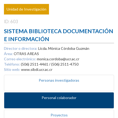
Unidad de Investigación
ID: 603
SISTEMA BIBLIOTECA DOCUMENTACIÓN
E INFORMACIÓN
Director o directora:
Licda. Mónica Córdoba Guzmán
Área:
OTRAS AREAS
Correo electrónico:
monica.cordoba@ucr.ac.cr
Teléfono:
(506) 2511-4461 / (506) 2511-4750
Sitio web:
www.sibdi.ucr.ac.cr
Personas investigadoras
Personal colaborador
Proyectos