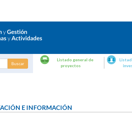
Listado general de
Listad
proyectos
inve
dades de
tigación
TACIÓN E INFORMACIÓN