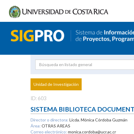
Investigador
Uni
Proyecto
Unidad de Investigación
inves
ID: 603
SISTEMA BIBLIOTECA DOCUMEN
Director o directora:
Licda. Mónica Córdoba Guzmán
Área:
OTRAS AREAS
Correo electrónico:
monica.cordoba@ucr.ac.cr