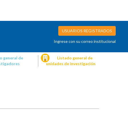
USUARIOS REGISTRADOS
Ingrese con su correo institucional
o general de
Listado general de
stigadores
unidades de investigación