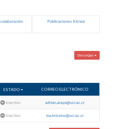
 colaboración
Publicaciones Kérwá
Descargas
CORREO ELECTRÓNICO
ESTADO
Inactivo
adrian.araya@ucr.ac.cr
Inactivo
ma.briceno@ucr.ac.cr