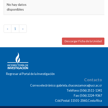
No hay datos
disponibles
«
1
»
Descargar Ficha de la Unidad
Regresar al Portal de la Investigación
Contacto
Correo electrónico: gabriela.chaconzamora@ucr.ac.cr
Teléfono: (506) 2511-1341
Fax: (506) 2224-9367
Cód.Postal: 11501-2060,Costa Rica