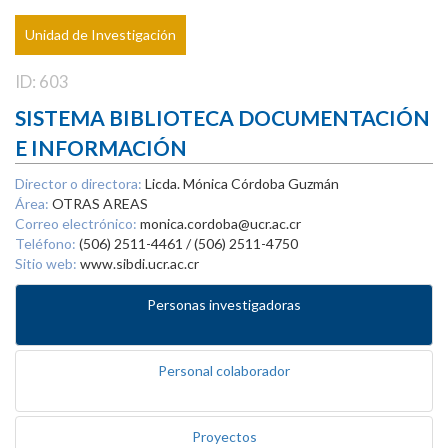
Unidad de Investigación
ID: 603
SISTEMA BIBLIOTECA DOCUMENTACIÓN
E INFORMACIÓN
Director o directora:
Licda. Mónica Córdoba Guzmán
Área:
OTRAS AREAS
Correo electrónico:
monica.cordoba@ucr.ac.cr
Teléfono:
(506) 2511-4461 / (506) 2511-4750
Sitio web:
www.sibdi.ucr.ac.cr
Personas investigadoras
Personal colaborador
Proyectos