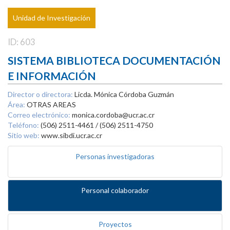
Unidad de Investigación
ID: 603
SISTEMA BIBLIOTECA DOCUMENTACIÓN
E INFORMACIÓN
Director o directora:
Licda. Mónica Córdoba Guzmán
Área:
OTRAS AREAS
Correo electrónico:
monica.cordoba@ucr.ac.cr
Teléfono:
(506) 2511-4461 / (506) 2511-4750
Sitio web:
www.sibdi.ucr.ac.cr
Personas investigadoras
Personal colaborador
Proyectos