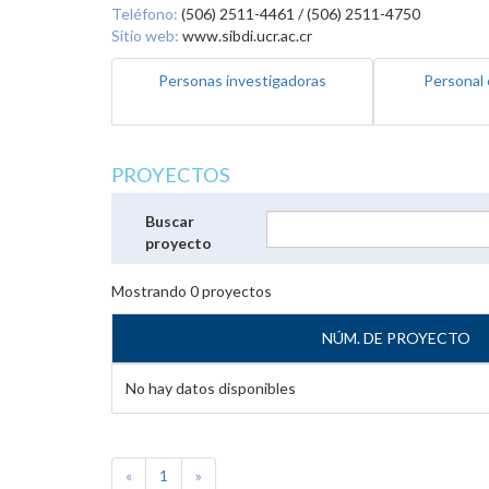
Teléfono:
(506) 2511-4461 / (506) 2511-4750
Sitio web:
www.sibdi.ucr.ac.cr
Personas investigadoras
Personal 
PROYECTOS
Buscar
proyecto
Mostrando
0
proyectos
NÚM. DE PROYECTO
No hay datos disponibles
«
1
»