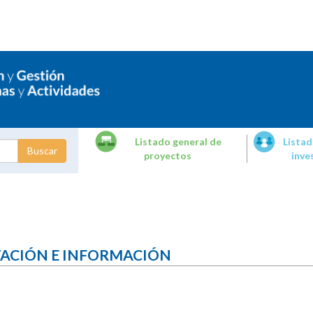
Listado general de
Listad
proyectos
inve
dades de
tigación
TACIÓN E INFORMACIÓN