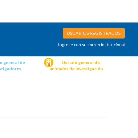
USUARIOS REGISTRADOS
Ingrese con su correo institucional
o general de
Listado general de
stigadores
unidades de investigación