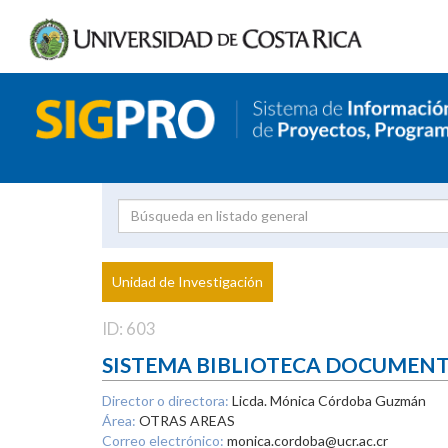
Investigador
Uni
Proyecto
Unidad de Investigación
inves
ID: 603
SISTEMA BIBLIOTECA DOCUMEN
Director o directora:
Licda. Mónica Córdoba Guzmán
Área:
OTRAS AREAS
Correo electrónico:
monica.cordoba@ucr.ac.cr