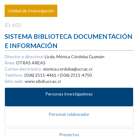
Unidad de Investigación
ID: 603
SISTEMA BIBLIOTECA DOCUMENTACIÓN
E INFORMACIÓN
Director o directora:
Licda. Mónica Córdoba Guzmán
Área:
OTRAS AREAS
Correo electrónico:
monica.cordoba@ucr.ac.cr
Teléfono:
(506) 2511-4461 / (506) 2511-4750
Sitio web:
www.sibdi.ucr.ac.cr
Personas investigadoras
Personal colaborador
Proyectos