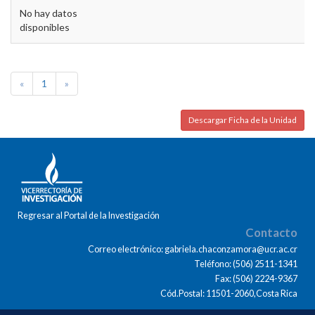
No hay datos
disponibles
«
1
»
Descargar Ficha de la Unidad
Regresar al Portal de la Investigación
Contacto
Correo electrónico: gabriela.chaconzamora@ucr.ac.cr
Teléfono: (506) 2511-1341
Fax: (506) 2224-9367
Cód.Postal: 11501-2060,Costa Rica