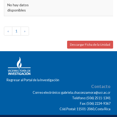
No hay datos
disponibles
«
1
»
Descargar Ficha de la Unidad
Regresar al Portal de la Investigación
Contacto
Correo electrónico: gabriela.chaconzamora@ucr.ac.cr
Teléfono: (506) 2511-1341
Fax: (506) 2224-9367
Cód.Postal: 11501-2060,Costa Rica