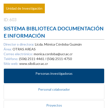
Unidad de Investigación
ID: 603
SISTEMA BIBLIOTECA DOCUMENTACIÓN
E INFORMACIÓN
Director o directora:
Licda. Mónica Córdoba Guzmán
Área:
OTRAS AREAS
Correo electrónico:
monica.cordoba@ucr.ac.cr
Teléfono:
(506) 2511-4461 / (506) 2511-4750
Sitio web:
www.sibdi.ucr.ac.cr
Personas investigadoras
Personal colaborador
Proyectos