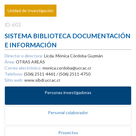
Unidad de Investigación
ID: 603
SISTEMA BIBLIOTECA DOCUMENTACIÓN
E INFORMACIÓN
Director o directora:
Licda. Mónica Córdoba Guzmán
Área:
OTRAS AREAS
Correo electrónico:
monica.cordoba@ucr.ac.cr
Teléfono:
(506) 2511-4461 / (506) 2511-4750
Sitio web:
www.sibdi.ucr.ac.cr
Personas investigadoras
Personal colaborador
Proyectos