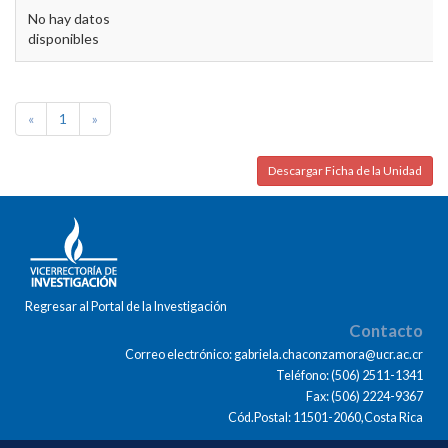
No hay datos
disponibles
«
1
»
Descargar Ficha de la Unidad
Regresar al Portal de la Investigación
Contacto
Correo electrónico: gabriela.chaconzamora@ucr.ac.cr
Teléfono: (506) 2511-1341
Fax: (506) 2224-9367
Cód.Postal: 11501-2060,Costa Rica