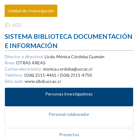
Unidad de Investigación
ID: 603
SISTEMA BIBLIOTECA DOCUMENTACIÓN
E INFORMACIÓN
Director o directora:
Licda. Mónica Córdoba Guzmán
Área:
OTRAS AREAS
Correo electrónico:
monica.cordoba@ucr.ac.cr
Teléfono:
(506) 2511-4461 / (506) 2511-4750
Sitio web:
www.sibdi.ucr.ac.cr
Personas investigadoras
Personal colaborador
Proyectos