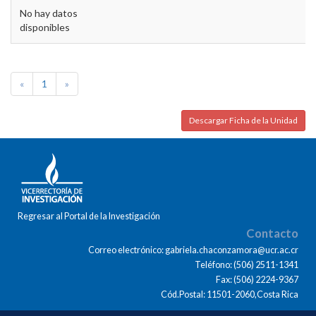
No hay datos
disponibles
«
1
»
Descargar Ficha de la Unidad
Regresar al Portal de la Investigación
Contacto
Correo electrónico: gabriela.chaconzamora@ucr.ac.cr
Teléfono: (506) 2511-1341
Fax: (506) 2224-9367
Cód.Postal: 11501-2060,Costa Rica