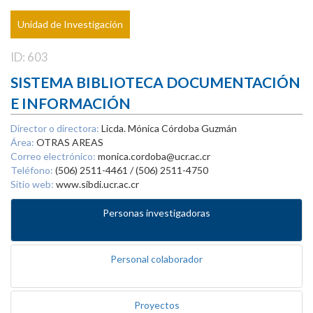
Unidad de Investigación
ID: 603
SISTEMA BIBLIOTECA DOCUMENTACIÓN
E INFORMACIÓN
Director o directora:
Licda. Mónica Córdoba Guzmán
Área:
OTRAS AREAS
Correo electrónico:
monica.cordoba@ucr.ac.cr
Teléfono:
(506) 2511-4461 / (506) 2511-4750
Sitio web:
www.sibdi.ucr.ac.cr
Personas investigadoras
Personal colaborador
Proyectos