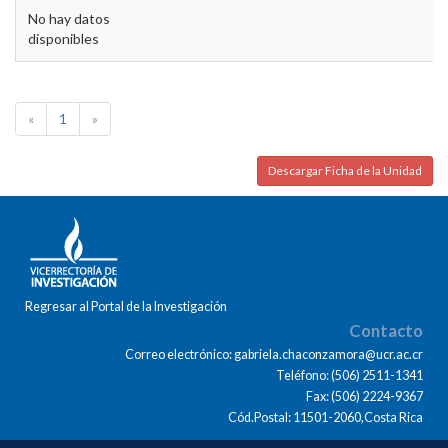
No hay datos
disponibles
«
1
»
Descargar Ficha de la Unidad
Regresar al Portal de la Investigación
Contacto
Correo electrónico: gabriela.chaconzamora@ucr.ac.cr
Teléfono: (506) 2511-1341
Fax: (506) 2224-9367
Cód.Postal: 11501-2060,Costa Rica