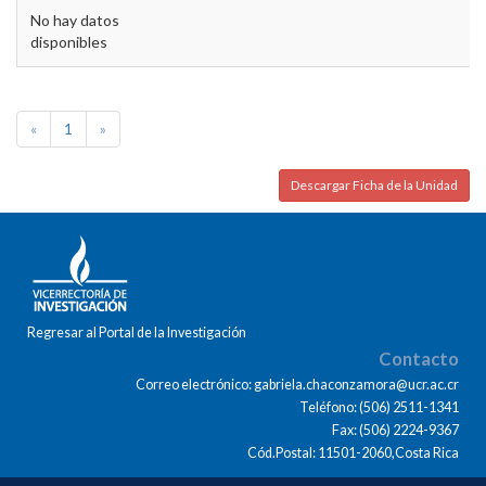
No hay datos
disponibles
«
1
»
Descargar Ficha de la Unidad
Regresar al Portal de la Investigación
Contacto
Correo electrónico: gabriela.chaconzamora@ucr.ac.cr
Teléfono: (506) 2511-1341
Fax: (506) 2224-9367
Cód.Postal: 11501-2060,Costa Rica