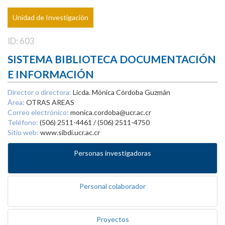
Unidad de Investigación
ID: 603
SISTEMA BIBLIOTECA DOCUMENTACIÓN
E INFORMACIÓN
Director o directora:
Licda. Mónica Córdoba Guzmán
Área:
OTRAS AREAS
Correo electrónico:
monica.cordoba@ucr.ac.cr
Teléfono:
(506) 2511-4461 / (506) 2511-4750
Sitio web:
www.sibdi.ucr.ac.cr
Personas investigadoras
Personal colaborador
Proyectos