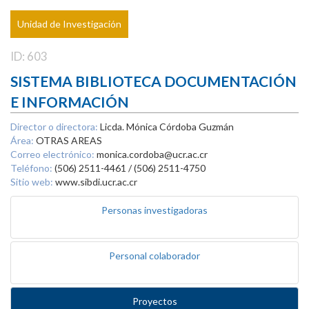
Unidad de Investigación
ID: 603
SISTEMA BIBLIOTECA DOCUMENTACIÓN
E INFORMACIÓN
Director o directora:
Licda. Mónica Córdoba Guzmán
Área:
OTRAS AREAS
Correo electrónico:
monica.cordoba@ucr.ac.cr
Teléfono:
(506) 2511-4461 / (506) 2511-4750
Sitio web:
www.sibdi.ucr.ac.cr
Personas investigadoras
Personal colaborador
Proyectos