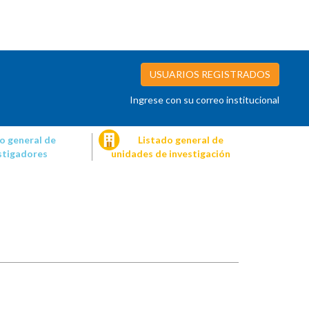
USUARIOS REGISTRADOS
Ingrese con su correo institucional
o general de
Listado general de
stigadores
unidades de investigación