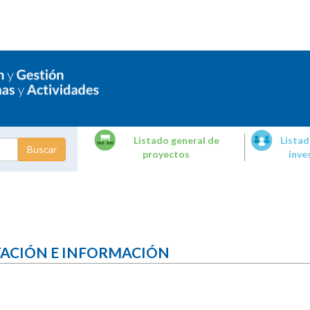
Listado general de
Listad
proyectos
inve
dades de
tigación
TACIÓN E INFORMACIÓN