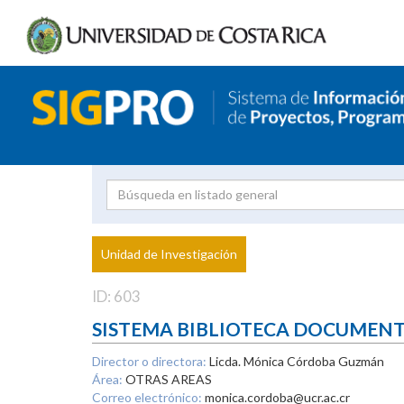
Investigador
Uni
Proyecto
Unidad de Investigación
inves
ID: 603
SISTEMA BIBLIOTECA DOCUMEN
Director o directora:
Licda. Mónica Córdoba Guzmán
Área:
OTRAS AREAS
Correo electrónico:
monica.cordoba@ucr.ac.cr