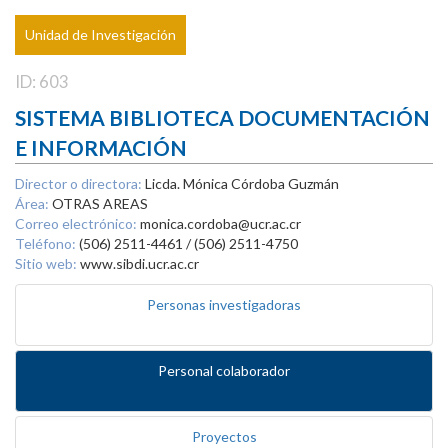
Unidad de Investigación
ID: 603
SISTEMA BIBLIOTECA DOCUMENTACIÓN
E INFORMACIÓN
Director o directora:
Licda. Mónica Córdoba Guzmán
Área:
OTRAS AREAS
Correo electrónico:
monica.cordoba@ucr.ac.cr
Teléfono:
(506) 2511-4461 / (506) 2511-4750
Sitio web:
www.sibdi.ucr.ac.cr
Personas investigadoras
Personal colaborador
Proyectos