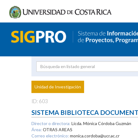
Investigador
Uni
Proyecto
Unidad de Investigación
inves
ID: 603
SISTEMA BIBLIOTECA DOCUMEN
Director o directora:
Licda. Mónica Córdoba Guzmán
Área:
OTRAS AREAS
Correo electrónico:
monica.cordoba@ucr.ac.cr