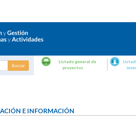
Listado general de
Listad
proyectos
inve
dades de
tigación
TACIÓN E INFORMACIÓN