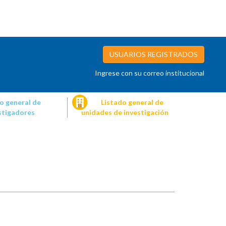
USUARIOS REGISTRADOS
Ingrese con su correo institucional
o general de
Listado general de
stigadores
unidades de investigación