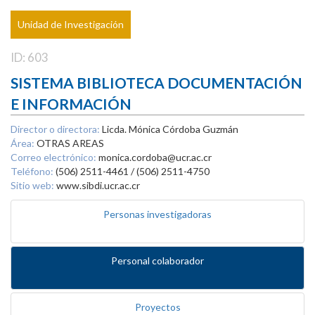
Unidad de Investigación
ID: 603
SISTEMA BIBLIOTECA DOCUMENTACIÓN
E INFORMACIÓN
Director o directora:
Licda. Mónica Córdoba Guzmán
Área:
OTRAS AREAS
Correo electrónico:
monica.cordoba@ucr.ac.cr
Teléfono:
(506) 2511-4461 / (506) 2511-4750
Sitio web:
www.sibdi.ucr.ac.cr
Personas investigadoras
Personal colaborador
Proyectos