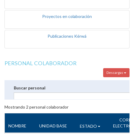
Proyectos en colaboración
Publicaciones Kérwá
PERSONAL COLABORADOR
Descargas
Buscar personal
Mostrando
2
personal colaborador
CORR
NOMBRE
UNIDAD BASE
ELECTRÓ
ESTADO