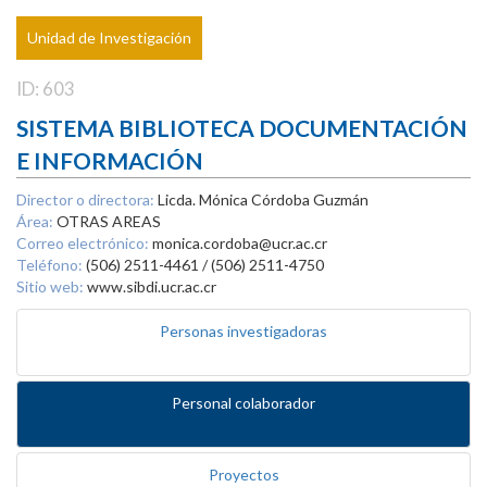
Unidad de Investigación
ID: 603
SISTEMA BIBLIOTECA DOCUMENTACIÓN
E INFORMACIÓN
Director o directora:
Licda. Mónica Córdoba Guzmán
Área:
OTRAS AREAS
Correo electrónico:
monica.cordoba@ucr.ac.cr
Teléfono:
(506) 2511-4461 / (506) 2511-4750
Sitio web:
www.sibdi.ucr.ac.cr
Personas investigadoras
Personal colaborador
Proyectos