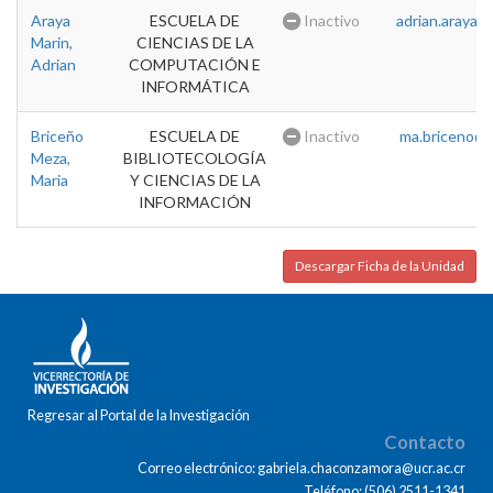
Araya
ESCUELA DE
Inactivo
adrian.araya@u
Marin,
CIENCIAS DE LA
Adrian
COMPUTACIÓN E
INFORMÁTICA
Briceño
ESCUELA DE
Inactivo
ma.briceno@u
Meza,
BIBLIOTECOLOGÍA
Maria
Y CIENCIAS DE LA
INFORMACIÓN
Descargar Ficha de la Unidad
Regresar al Portal de la Investigación
Contacto
Correo electrónico: gabriela.chaconzamora@ucr.ac.cr
Teléfono: (506) 2511-1341