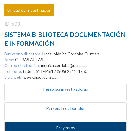
Unidad de Investigación
ID: 603
SISTEMA BIBLIOTECA DOCUMENTACIÓN
E INFORMACIÓN
Director o directora:
Licda. Mónica Córdoba Guzmán
Área:
OTRAS AREAS
Correo electrónico:
monica.cordoba@ucr.ac.cr
Teléfono:
(506) 2511-4461 / (506) 2511-4750
Sitio web:
www.sibdi.ucr.ac.cr
Personas investigadoras
Personal colaborador
Proyectos