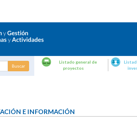
Listado general de
Listad
proyectos
inve
dades de
tigación
TACIÓN E INFORMACIÓN