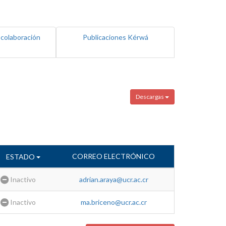
 colaboración
Publicaciones Kérwá
Descargas
CORREO ELECTRÓNICO
ESTADO
Inactivo
adrian.araya@ucr.ac.cr
Inactivo
ma.briceno@ucr.ac.cr