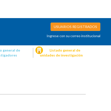
USUARIOS REGISTRADOS
Ingrese con su correo institucional
o general de
Listado general de
stigadores
unidades de investigación