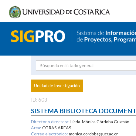
Investigador
Uni
Proyecto
Unidad de Investigación
inves
ID: 603
SISTEMA BIBLIOTECA DOCUMEN
Director o directora:
Licda. Mónica Córdoba Guzmán
Área:
OTRAS AREAS
Correo electrónico:
monica.cordoba@ucr.ac.cr