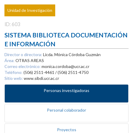
Unidad de Investigación
ID: 603
SISTEMA BIBLIOTECA DOCUMENTACIÓN
E INFORMACIÓN
Director o directora:
Licda. Mónica Córdoba Guzmán
Área:
OTRAS AREAS
Correo electrónico:
monica.cordoba@ucr.ac.cr
Teléfono:
(506) 2511-4461 / (506) 2511-4750
Sitio web:
www.sibdi.ucr.ac.cr
Personas investigadoras
Personal colaborador
Proyectos