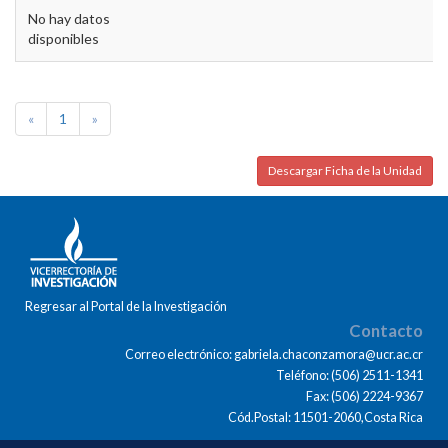
No hay datos
disponibles
«
1
»
Descargar Ficha de la Unidad
Regresar al Portal de la Investigación
Contacto
Correo electrónico: gabriela.chaconzamora@ucr.ac.cr
Teléfono: (506) 2511-1341
Fax: (506) 2224-9367
Cód.Postal: 11501-2060,Costa Rica