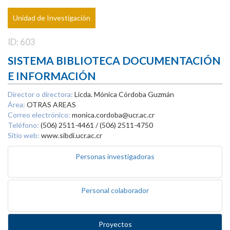
Unidad de Investigación
ID: 603
SISTEMA BIBLIOTECA DOCUMENTACIÓN
E INFORMACIÓN
Director o directora:
Licda. Mónica Córdoba Guzmán
Área:
OTRAS AREAS
Correo electrónico:
monica.cordoba@ucr.ac.cr
Teléfono:
(506) 2511-4461 / (506) 2511-4750
Sitio web:
www.sibdi.ucr.ac.cr
Personas investigadoras
Personal colaborador
Proyectos