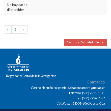
No hay datos
disponibles
«
1
»
Descargar Ficha de la Unidad
Regresar al Portal de la Investigación
Contacto
Correo electrónico: gabriela.chaconzamora@ucr.ac.cr
Teléfono: (506) 2511-1341
Fax: (506) 2224-9367
Cód.Postal: 11501-2060,Costa Rica