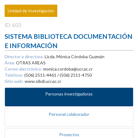
Unidad de Investigación
ID: 603
SISTEMA BIBLIOTECA DOCUMENTACIÓN
E INFORMACIÓN
Director o directora:
Licda. Mónica Córdoba Guzmán
Área:
OTRAS AREAS
Correo electrónico:
monica.cordoba@ucr.ac.cr
Teléfono:
(506) 2511-4461 / (506) 2511-4750
Sitio web:
www.sibdi.ucr.ac.cr
Personas investigadoras
Personal colaborador
Proyectos