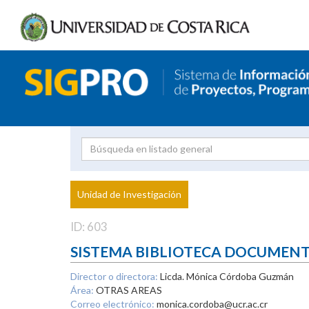
Investigador
Uni
Proyecto
Unidad de Investigación
inves
ID: 603
SISTEMA BIBLIOTECA DOCUMEN
Director o directora:
Licda. Mónica Córdoba Guzmán
Área:
OTRAS AREAS
Correo electrónico:
monica.cordoba@ucr.ac.cr