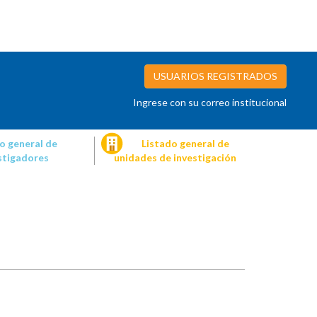
USUARIOS REGISTRADOS
Ingrese con su correo institucional
o general de
Listado general de
stigadores
unidades de investigación