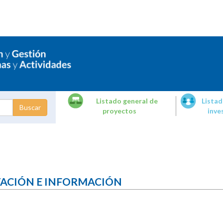
Listado general de
Listad
proyectos
inve
dades de
tigación
TACIÓN E INFORMACIÓN