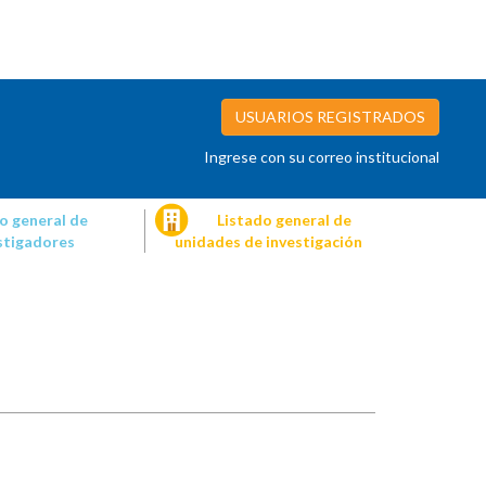
USUARIOS REGISTRADOS
Ingrese con su correo institucional
o general de
Listado general de
stigadores
unidades de investigación