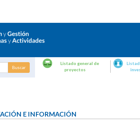
Listado general de
Listad
proyectos
inve
dades de
tigación
TACIÓN E INFORMACIÓN