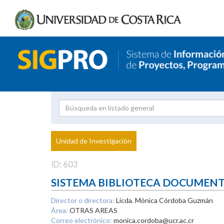
Investigador
Uni
Proyecto
Unidad de Investigación
inves
ID: 603
SISTEMA BIBLIOTECA DOCUMEN
Director o directora:
Licda. Mónica Córdoba Guzmán
Área:
OTRAS AREAS
Correo electrónico:
monica.cordoba@ucr.ac.cr