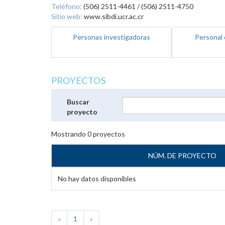
Teléfono:
(506) 2511-4461 / (506) 2511-4750
Sitio web:
www.sibdi.ucr.ac.cr
Personas investigadoras
Personal 
PROYECTOS
Buscar
proyecto
Mostrando
0
proyectos
NÚM. DE PROYECTO
No hay datos disponibles
«
1
»