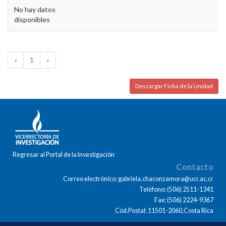
No hay datos
disponibles
«
1
»
Descargar Ficha de la Unidad
Regresar al Portal de la Investigación
Contacto
Correo electrónico: gabriela.chaconzamora@ucr.ac.cr
Teléfono: (506) 2511-1341
Fax: (506) 2224-9367
Cód.Postal: 11501-2060,Costa Rica