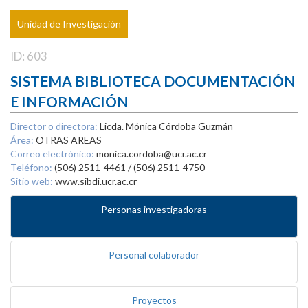
Unidad de Investigación
ID: 603
SISTEMA BIBLIOTECA DOCUMENTACIÓN
E INFORMACIÓN
Director o directora:
Licda. Mónica Córdoba Guzmán
Área:
OTRAS AREAS
Correo electrónico:
monica.cordoba@ucr.ac.cr
Teléfono:
(506) 2511-4461 / (506) 2511-4750
Sitio web:
www.sibdi.ucr.ac.cr
Personas investigadoras
Personal colaborador
Proyectos