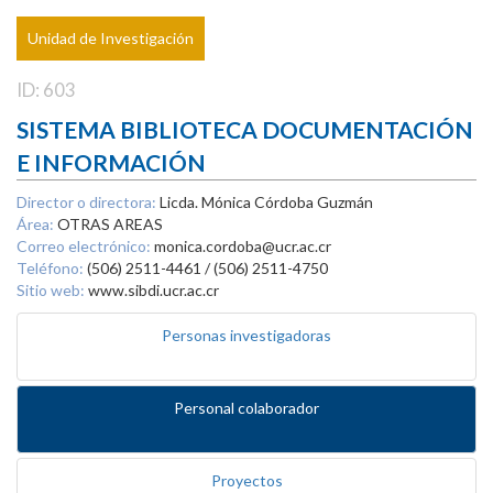
Unidad de Investigación
ID: 603
SISTEMA BIBLIOTECA DOCUMENTACIÓN
E INFORMACIÓN
Director o directora:
Licda. Mónica Córdoba Guzmán
Área:
OTRAS AREAS
Correo electrónico:
monica.cordoba@ucr.ac.cr
Teléfono:
(506) 2511-4461 / (506) 2511-4750
Sitio web:
www.sibdi.ucr.ac.cr
Personas investigadoras
Personal colaborador
Proyectos