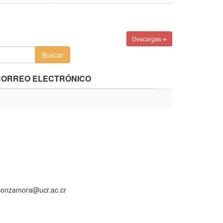
Descargas
CORREO ELECTRÓNICO
aconzamora@ucr.ac.cr