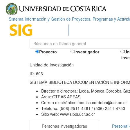
Sistema Información y Gestiòn de Proyectos, Programas y Activi
Proyecto
Investigador
Un
inve
Unidad de Investigación
ID: 603
SISTEMA BIBLIOTECA DOCUMENTACIÓN E INFOR
Director o directora:
Licda. Mónica Córdoba Gu
Área:
OTRAS AREAS
Correo electrónico:
monica.cordoba@ucr.ac.cr
Teléfono:
(506) 2511-4461 / (506) 2511-4750
Sitio web:
www.sibdi.ucr.ac.cr
Personas investigadoras
Personal 