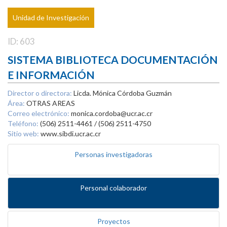
Unidad de Investigación
ID: 603
SISTEMA BIBLIOTECA DOCUMENTACIÓN
E INFORMACIÓN
Director o directora:
Licda. Mónica Córdoba Guzmán
Área:
OTRAS AREAS
Correo electrónico:
monica.cordoba@ucr.ac.cr
Teléfono:
(506) 2511-4461 / (506) 2511-4750
Sitio web:
www.sibdi.ucr.ac.cr
Personas investigadoras
Personal colaborador
Proyectos