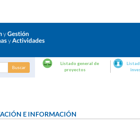
Listado general de
Listad
proyectos
inve
dades de
tigación
TACIÓN E INFORMACIÓN