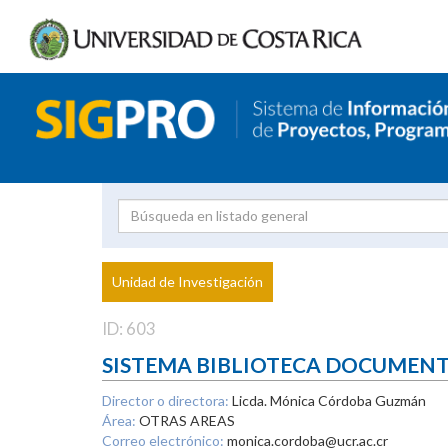
Investigador
Uni
Proyecto
Unidad de Investigación
inves
ID: 603
SISTEMA BIBLIOTECA DOCUMEN
Director o directora:
Licda. Mónica Córdoba Guzmán
Área:
OTRAS AREAS
Correo electrónico:
monica.cordoba@ucr.ac.cr