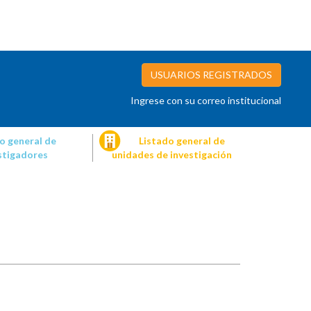
USUARIOS REGISTRADOS
Ingrese con su correo institucional
o general de
Listado general de
stigadores
unidades de investigación