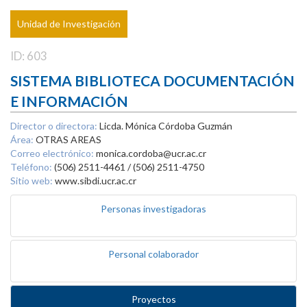
Unidad de Investigación
ID: 603
SISTEMA BIBLIOTECA DOCUMENTACIÓN
E INFORMACIÓN
Director o directora:
Licda. Mónica Córdoba Guzmán
Área:
OTRAS AREAS
Correo electrónico:
monica.cordoba@ucr.ac.cr
Teléfono:
(506) 2511-4461 / (506) 2511-4750
Sitio web:
www.sibdi.ucr.ac.cr
Personas investigadoras
Personal colaborador
Proyectos