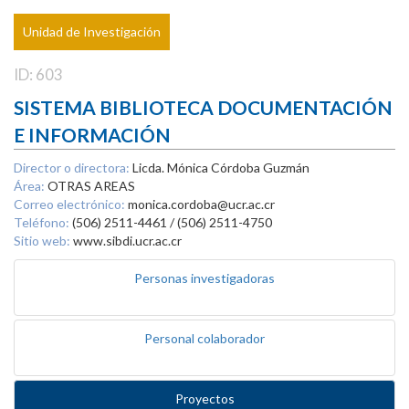
Unidad de Investigación
ID: 603
SISTEMA BIBLIOTECA DOCUMENTACIÓN
E INFORMACIÓN
Director o directora:
Licda. Mónica Córdoba Guzmán
Área:
OTRAS AREAS
Correo electrónico:
monica.cordoba@ucr.ac.cr
Teléfono:
(506) 2511-4461 / (506) 2511-4750
Sitio web:
www.sibdi.ucr.ac.cr
Personas investigadoras
Personal colaborador
Proyectos