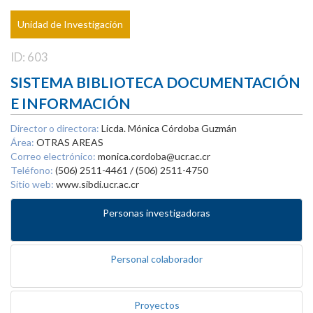
Unidad de Investigación
ID: 603
SISTEMA BIBLIOTECA DOCUMENTACIÓN
E INFORMACIÓN
Director o directora:
Licda. Mónica Córdoba Guzmán
Área:
OTRAS AREAS
Correo electrónico:
monica.cordoba@ucr.ac.cr
Teléfono:
(506) 2511-4461 / (506) 2511-4750
Sitio web:
www.sibdi.ucr.ac.cr
Personas investigadoras
Personal colaborador
Proyectos