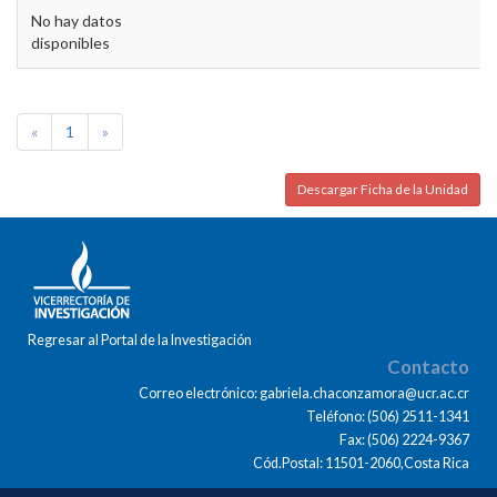
No hay datos
disponibles
«
1
»
Descargar Ficha de la Unidad
Regresar al Portal de la Investigación
Contacto
Correo electrónico: gabriela.chaconzamora@ucr.ac.cr
Teléfono: (506) 2511-1341
Fax: (506) 2224-9367
Cód.Postal: 11501-2060,Costa Rica