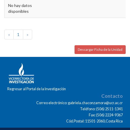
No hay datos
disponibles
«
1
»
Descargar Ficha de la Unidad
Regresar al Portal de la Investigación
Contacto
Correo electrónico: gabriela.chaconzamora@ucr.ac.cr
Teléfono: (506) 2511-1341
Fax: (506) 2224-9367
Cód.Postal: 11501-2060,Costa Rica