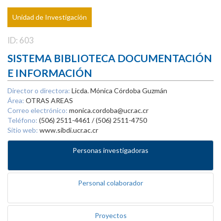
Unidad de Investigación
ID: 603
SISTEMA BIBLIOTECA DOCUMENTACIÓN
E INFORMACIÓN
Director o directora:
Licda. Mónica Córdoba Guzmán
Área:
OTRAS AREAS
Correo electrónico:
monica.cordoba@ucr.ac.cr
Teléfono:
(506) 2511-4461 / (506) 2511-4750
Sitio web:
www.sibdi.ucr.ac.cr
Personas investigadoras
Personal colaborador
Proyectos