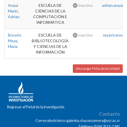
Araya
ESCUELA DE
Inactivo
adrian.araya@u
Marin,
CIENCIAS DE LA
Adrian
COMPUTACIÓN E
INFORMÁTICA
Briceño
ESCUELA DE
Inactivo
ma.briceno@u
Meza,
BIBLIOTECOLOGÍA
Maria
Y CIENCIAS DE LA
INFORMACIÓN
Descargar Ficha de la Unidad
Regresar al Portal de la Investigación
Contacto
Correo electrónico: gabriela.chaconzamora@ucr.ac.cr
Teléfono: (506) 2511-1341