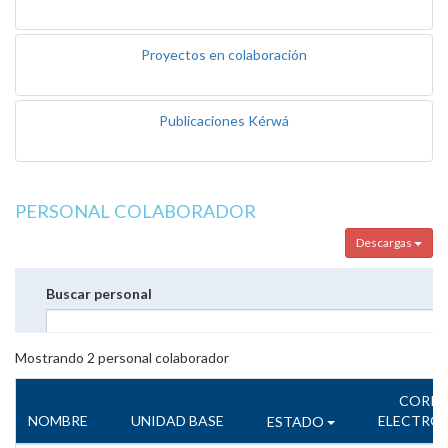
Proyectos en colaboración
Publicaciones Kérwá
PERSONAL COLABORADOR
Descargas
Buscar personal
Mostrando
2
personal colaborador
CORR
NOMBRE
UNIDAD BASE
ELECTRÓ
ESTADO