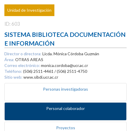
Unidad de Investigación
ID: 603
SISTEMA BIBLIOTECA DOCUMENTACIÓN
E INFORMACIÓN
Director o directora:
Licda. Mónica Córdoba Guzmán
Área:
OTRAS AREAS
Correo electrónico:
monica.cordoba@ucr.ac.cr
Teléfono:
(506) 2511-4461 / (506) 2511-4750
Sitio web:
www.sibdi.ucr.ac.cr
Personas investigadoras
Personal colaborador
Proyectos