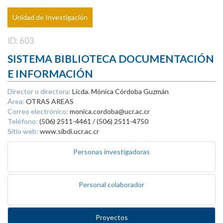
Unidad de Investigación
ID: 603
SISTEMA BIBLIOTECA DOCUMENTACIÓN
E INFORMACIÓN
Director o directora:
Licda. Mónica Córdoba Guzmán
Área:
OTRAS AREAS
Correo electrónico:
monica.cordoba@ucr.ac.cr
Teléfono:
(506) 2511-4461 / (506) 2511-4750
Sitio web:
www.sibdi.ucr.ac.cr
Personas investigadoras
Personal colaborador
Proyectos