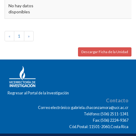
No hay datos
disponibles
«
1
»
Descargar Ficha de la Unidad
Regresar al Portal de la Investigación
Contacto
Correo electrónico: gabriela.chaconzamora@ucr.ac.cr
Teléfono: (506) 2511-1341
Fax: (506) 2224-9367
Cód.Postal: 11501-2060,Costa Rica