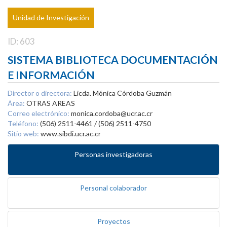
Unidad de Investigación
ID: 603
SISTEMA BIBLIOTECA DOCUMENTACIÓN
E INFORMACIÓN
Director o directora:
Licda. Mónica Córdoba Guzmán
Área:
OTRAS AREAS
Correo electrónico:
monica.cordoba@ucr.ac.cr
Teléfono:
(506) 2511-4461 / (506) 2511-4750
Sitio web:
www.sibdi.ucr.ac.cr
Personas investigadoras
Personal colaborador
Proyectos