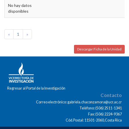
No hay datos
disponibles
«
1
»
Descargar Ficha de la Unidad
Regresar al Portal de la Investigación
Contacto
Correo electrónico: gabriela.chaconzamora@ucr.ac.cr
Teléfono: (506) 2511-1341
Fax: (506) 2224-9367
Cód.Postal: 11501-2060,Costa Rica