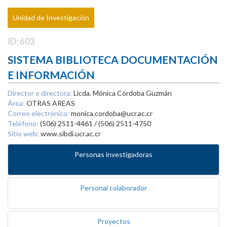
Unidad de Investigación
ID: 603
SISTEMA BIBLIOTECA DOCUMENTACIÓN
E INFORMACIÓN
Director o directora:
Licda. Mónica Córdoba Guzmán
Área:
OTRAS AREAS
Correo electrónico:
monica.cordoba@ucr.ac.cr
Teléfono:
(506) 2511-4461 / (506) 2511-4750
Sitio web:
www.sibdi.ucr.ac.cr
Personas investigadoras
Personal colaborador
Proyectos